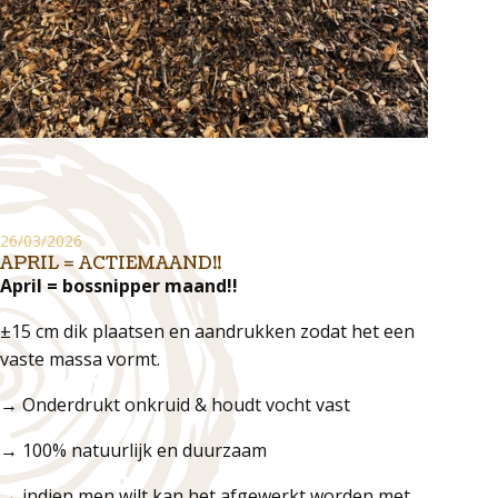
26/03/2026
APRIL = ACTIEMAAND!!
April = bossnipper maand!!
±15 cm dik plaatsen en aandrukken zodat het een
vaste massa vormt.
→ Onderdrukt onkruid & houdt vocht vast
→ 100% natuurlijk en duurzaam
→ indien men wilt kan het afgewerkt worden met